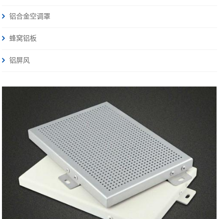
铝合金空调罩
蜂窝铝板
铝屏风