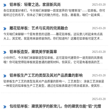
铝单板：轻奢之选，家居新风尚
2025-03-20
各位家居爱好者们，今天咱们来聊聊一款家居界的“轻奢新宠”——铝单板。你可
能听过它的名字，但未必了解它的魅力所在。别急，跟着我，咱们一起来揭秘
铝单板的世界。得说说......
雕花铝单板：艺术与实用的完美融合
2025-03-20
今天咱们来聊聊一个挺有意思的话题——雕花铝单板。这玩意儿听起来有点高
大上，其实呢，就是用来装修装饰的。你们知道吗？这雕花铝单板可是艺术与
实用的完美结合，不仅能给......
铝单板造型，建筑美学新篇章
2025-03-20
小伙伴们，今天咱们来聊聊造型铝单板，这可是现代建筑中一道亮丽的风景线
哦！你可能觉得铝单板就是普通的建筑材料，但其实，它可是有着很高的艺术
价值和实用性的呢。咱们得......
铝单板生产工艺的类型及其对产品质量的影响
2025-03-20
铝单板生产工艺的类型及其对产品质量的影响一、工艺类型1：涂装工艺涂装是
一种常见的铝单板生产工艺类型，通过在铝板表面进行喷涂或滚涂，使其形成
不同的颜色和纹理。这种......
2025-03-20
包柱铝单板：建筑美学的新宠儿，你的建筑也能“铝”光熠