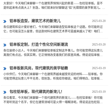
大家好！今天咱们来聊聊一个在建筑界悄悄兴起的新星——包柱铝单板。是不
熠！
是听起来有点高大上？别急，咱们就来好好聊聊这“铝”光熠熠的美学新宠儿。你
得知道，包柱铝单板可......
铝单板造型，建筑艺术的新宠儿
2025-03-20
各位建筑和设计爱好者们，今天咱们来聊聊造型铝单板这个话题。你可能听过
它，也可能没怎么留意，但这款材料在建筑艺术界可是越来越火了呢！咱们得
明白什么是造型铝单板。它......
铝单板定制，打造个性化空间新潮流
2025-03-20
各位装修小达人，今天咱们来聊聊铝单板定制这件事儿。你可能觉得这玩意儿
离我们有点远，但其实啊，它正悄悄改变着我们的家居风格。得说说铝单板定
制是个啥。就是根据你的需......
铝单板新风尚，现代建筑的美学秘籍
2025-03-19
小伙伴们，今天咱们来聊聊一个在建筑界越来越受欢迎的材料——铝单板。你
可能觉得这玩意儿平平无奇，但别急，听我给你细说。咱们得明白，铝单板可
不是什么新兴产品，它其实......
包柱铝单板，现代建筑的新宠儿！
2025-03-19
各位看官，今天咱们来聊聊一个现代建筑界的新宠儿——包柱铝单板！你可能
不常听到这个名字，但它在建筑领域可是火得一塌糊涂呢。得说说这包柱铝单
板是个啥玩意儿。它就是一......