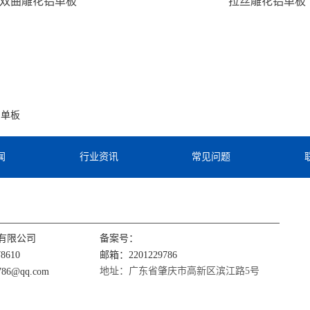
双曲雕花铝单板
拉丝雕花铝单板
铝单板
闻
行业资讯
常见问题
有限公司
备案号：
8610
邮箱：2201229786
地址：广东省肇庆市高新区滨江路5号
86@qq.com