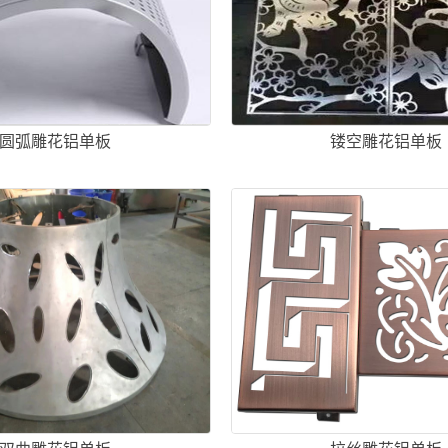
圆弧雕花铝单板
镂空雕花铝单板