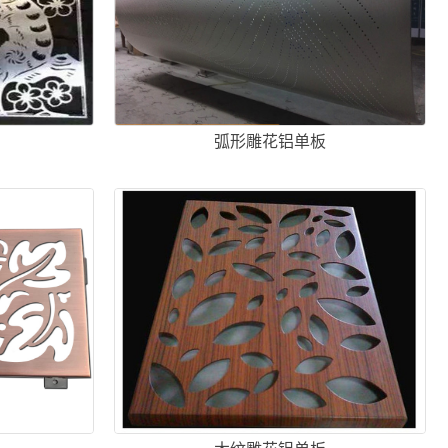
弧形雕花铝单板