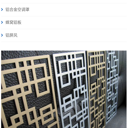
铝合金空调罩
蜂窝铝板
铝屏风