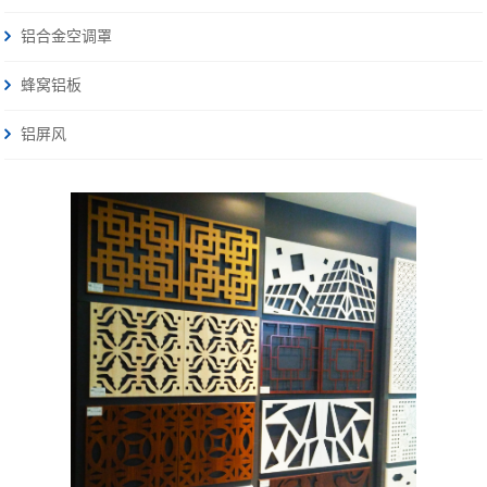
铝合金空调罩
蜂窝铝板
铝屏风