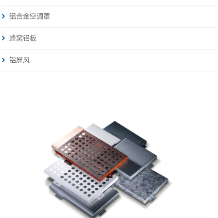
铝合金空调罩
蜂窝铝板
铝屏风