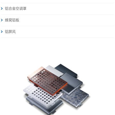
铝合金空调罩
蜂窝铝板
铝屏风