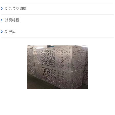
铝合金空调罩
蜂窝铝板
铝屏风