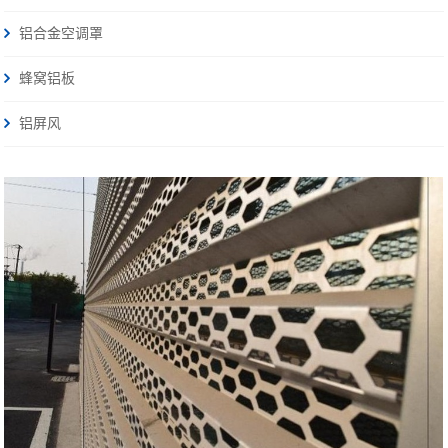
铝合金空调罩
蜂窝铝板
铝屏风