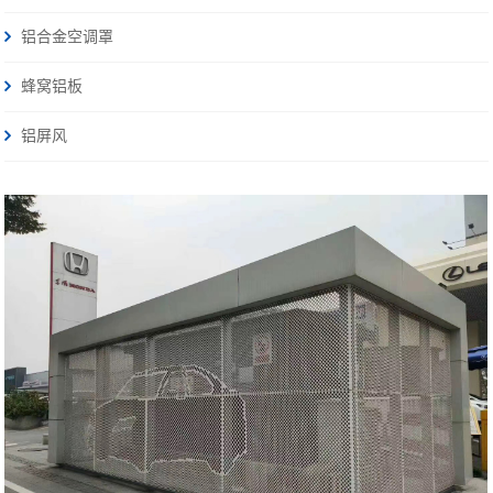
铝合金空调罩
蜂窝铝板
铝屏风