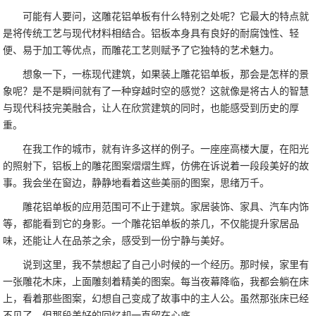
可能有人要问，这雕花铝单板有什么特别之处呢？它最大的特点就
是将传统工艺与现代材料相结合。铝板本身具有良好的耐腐蚀性、轻
便、易于加工等优点，而雕花工艺则赋予了它独特的艺术魅力。
想象一下，一栋现代建筑，如果装上雕花铝单板，那会是怎样的景
象呢？是不是瞬间就有了一种穿越时空的感觉？这就像是将古人的智慧
与现代科技完美融合，让人在欣赏建筑的同时，也能感受到历史的厚
重。
在我工作的城市，就有许多这样的例子。一座座高楼大厦，在阳光
的照射下，铝板上的雕花图案熠熠生辉，仿佛在诉说着一段段美好的故
事。我会坐在窗边，静静地看着这些美丽的图案，思绪万千。
雕花铝单板的应用范围可不止于建筑。家居装饰、家具、汽车内饰
等，都能看到它的身影。一个雕花铝单板的茶几，不仅能提升家居品
味，还能让人在品茶之余，感受到一份宁静与美好。
说到这里，我不禁想起了自己小时候的一个经历。那时候，家里有
一张雕花木床，上面雕刻着精美的图案。每当夜幕降临，我都会躺在床
上，看着那些图案，幻想自己变成了故事中的主人公。虽然那张床已经
不见了，但那段美好的回忆却一直留在心底。