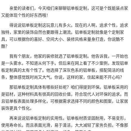
亲爱的读者们，今天咱们来聊聊铝单板定制，这可是个既能装点家
又能体现个性的好东西哦！
得说说铝单板定制这玩意儿有多火。现在的人啊，追求个性，追求
独特，家里的装饰自然也要跟得上潮流。铝单板定制就像是个定制家
具，可以根据你的喜好、空间大小、装修风格来量身打造，你说酷不
酷？
我有个朋友，他家的装修就选了铝单板定制。他告诉我，一开始也
是一头雾水，不知道从何下手。但后来在网上看了不少案例，发现铝单
板定制真的太有个性了。他选择了深灰色系的铝单板，搭配简洁的线
条，整体感觉既时尚又大气。你说，这样的家，住起来能不开心吗？
那铝单板定制具体有哪些好处呢？咱们得提到环保。铝单板采用的
是铝材，这种材料具有很高的回收价值，符合现代人对环保的追求。而
且铝单板表面处理多样化，可根据需求选择不同的颜色和图案，让家居
装饰更具个性化。
再来说说铝单板定制的实用性。铝单板材质坚固耐用，不易变形，
使用寿命长。而且表面光滑，易于清洁，大大减轻了家务负担。不像那