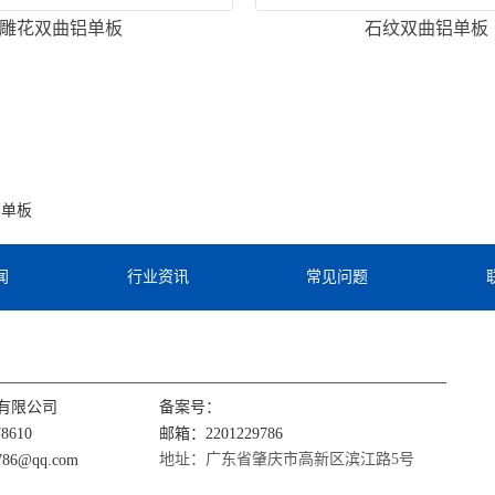
雕花双曲铝单板
石纹双曲铝单板
铝单板
闻
行业资讯
常见问题
有限公司
备案号：
8610
邮箱：2201229786
地址：广东省肇庆市高新区滨江路5号
86@qq.com