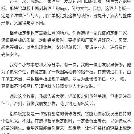
还有一次，我路过一家酒店，发现它的门口装饰着一块巨大的铝单
板。那块铝单板上面刻着酒店的logo，简约大气。我想，这酒店老板一
定是个注重细节的人，用铝单板定制这样的装饰，既提升了酒店的整体
形象，又显得与众不同。
铝单板定制也有需要注意的地方。你得选择一家靠谱的定制厂家，
保证铝单板的质量。定制铝单板时，要提前和厂家沟通好尺寸、图案、
颜色等细节，以免出现偏差。安装铝单板时，要请专业人士进行操作，
确保安全。
我有个小故事想和大家分享。有一次，我的一位朋友家里装修，他
为了追求个性，特意定制了一款图案独特的铝单板。在安装过程中，由
于施工不当，导致铝单板出现了裂缝。朋友为此懊恼不已，说：“唉，
真是悔不当初啊！早知道就应该请专业人士来安装。”
通过这个故事，我想告诉大家，铝单板定制虽然美观，但也要注重
细节。否则，就像我朋友那样，花了钱还闹出笑话。
铝单板定制是一种富有创意的装修方式，它能让你家焕发出独特的
个性风采。不过，在选择铝单板定制时，一定要慎重考虑，以免造成不
必要的损失。希望这篇能给你带来一些启示，让你在装修的道路上越走