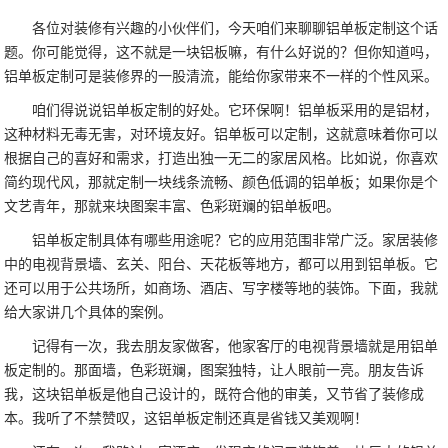
各位对装修有兴趣的小伙伴们，今天咱们来聊聊铝单板定制这个话
题。你可能觉得，这不就是一块铝板嘛，有什么好说的？但你知道吗，
铝单板定制可是装修界的一股清流，能给你家带来不一样的个性风采。
咱们得说说铝单板定制的好处。它环保啊！铝单板采用的是铝材，
这种材料无毒无害，对环境友好。铝单板可以定制，这就意味着你可以
根据自己的喜好和需求，打造出独一无二的家居风格。比如说，你喜欢
简约现代风，那就定制一块线条流畅、颜色低调的铝单板；如果你是个
文艺青年，那就来块图案丰富、色彩斑斓的铝单板吧。
铝单板定制具体有哪些用途呢？它的应用范围非常广泛。家居装修
中的电视背景墙、玄关、阳台、天花板等地方，都可以用到铝单板。它
还可以用于公共场所，如商场、酒店、写字楼等地的装饰。下面，我就
给大家讲几个具体的案例。
记得有一次，我去朋友家做客，他家客厅的电视背景墙就是用铝单
板定制的。那面墙，色彩斑斓，图案独特，让人眼前一亮。朋友告诉
我，这块铝单板是他自己设计的，既符合他的审美，又节省了装修成
本。我听了不禁赞叹，这铝单板定制还真是省钱又美观啊！