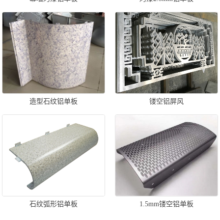
造型石纹铝单板
镂空铝屏风
石纹弧形铝单板
1.5mm镂空铝单板