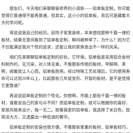
朋友们，今天咱们来聊聊装修界的小清新——铝单板定制。你可能
觉得它普通得不能再普通，但其实，这小小的铝单板，背后可是藏着大
大的学问呢。
得说说我自己的经历。前阵子家里装修，本来想找那种千篇一律的
板材，结果无意间看到了铝单板定制，瞬间被种草了。为什么？因为它
不仅能满足我对个性的追求，还能让我的家焕发出不一样的风采。
咱们先来聊聊铝单板定制的好处。它环保。铝单板是采用铝合金材
料制作的，无污染，对人体无害。不像那些传统的板材，甲醛啊、苯
啊，闻着就让人心慌。铝单板耐用。经过特殊工艺处理后，它的使用寿
命可以达到20年以上，比起那些几年就变形、开裂的板材，是不是觉得
它更靠谱？
再说说铝单板定制的个性化。你想啊，市面上那些千篇一律的板
材，谁敢说自己的家与众不同？而铝单板定制，就可以根据你的喜好、
家居风格来设计，独一无二。就像我家的铝单板，我选择了米白色，既
简洁大方，又透露出一种低调的奢华。
铝单板定制的安装也很方便。不像那些笨重的板材，铝单板轻巧，