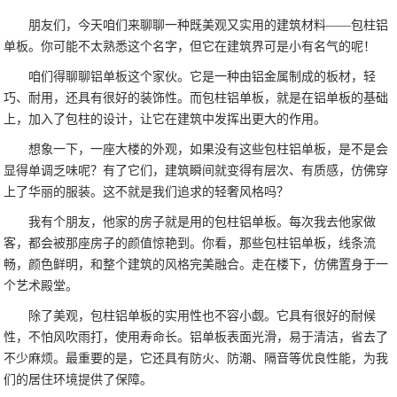
朋友们，今天咱们来聊聊一种既美观又实用的建筑材料——包柱铝
单板。你可能不太熟悉这个名字，但它在建筑界可是小有名气的呢！
咱们得聊聊铝单板这个家伙。它是一种由铝金属制成的板材，轻
巧、耐用，还具有很好的装饰性。而包柱铝单板，就是在铝单板的基础
上，加入了包柱的设计，让它在建筑中发挥出更大的作用。
想象一下，一座大楼的外观，如果没有这些包柱铝单板，是不是会
显得单调乏味呢？有了它们，建筑瞬间就变得有层次、有质感，仿佛穿
上了华丽的服装。这不就是我们追求的轻奢风格吗？
我有个朋友，他家的房子就是用的包柱铝单板。每次我去他家做
客，都会被那座房子的颜值惊艳到。你看，那些包柱铝单板，线条流
畅，颜色鲜明，和整个建筑的风格完美融合。走在楼下，仿佛置身于一
个艺术殿堂。
除了美观，包柱铝单板的实用性也不容小觑。它具有很好的耐候
性，不怕风吹雨打，使用寿命长。铝单板表面光滑，易于清洁，省去了
不少麻烦。最重要的是，它还具有防火、防潮、隔音等优良性能，为我
们的居住环境提供了保障。