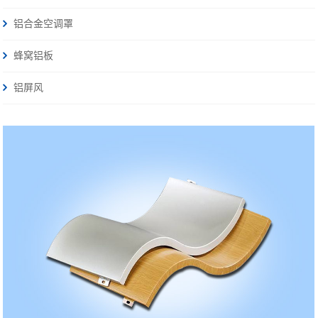
铝合金空调罩
蜂窝铝板
铝屏风