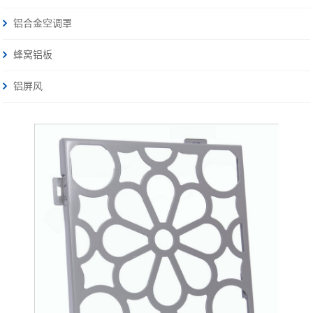
铝合金空调罩
蜂窝铝板
铝屏风