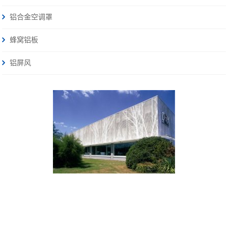
铝合金空调罩
蜂窝铝板
铝屏风