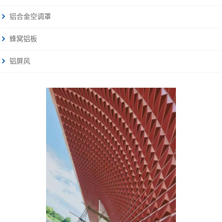
铝合金空调罩
蜂窝铝板
铝屏风