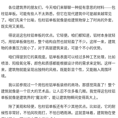
各位建筑界的朋友们，今天咱们来聊聊一种挺有意思的材料——包
柱铝单板。可能有些人不太熟悉，但它在现代建筑中可是越来越常见
了。咱们先来个比喻，包柱铝单板就像是给建筑物穿上了时尚的外套，
既实用又美观。
得说说这包柱铝单板的优点。它轻便。咱们都知道，铝材本身就轻
巧，用铝单板做包柱，整个结构自然也就轻盈了不少。这样一来，建筑
物的承重压力就小了，对于高层建筑来说，可是个不小的优势。
咱们得提到它的美观度。铝单板表面可以经过多种工艺处理，比如
喷漆、阳极氧化等，颜色和质感都能根据设计师的需求来定制。这样一
来，建筑物就能呈现出独特的风格，既能彰显个性，又能融入周围环
境。
我以前参观过一个用包柱铝单板装修的商场，那感觉简直了！整个
建筑就像是一个巨大的艺术品，让人忍不住多看几眼。我觉得这包柱铝
单板就像是建筑界的“魔法师”，能让建筑物瞬间变得高大上。
除了美观和轻便，包柱铝单板还有不少其他优点。比如说，它的耐
候性非常好，不怕风吹雨打，不怕日晒雨淋。这就意味着，建筑物在使