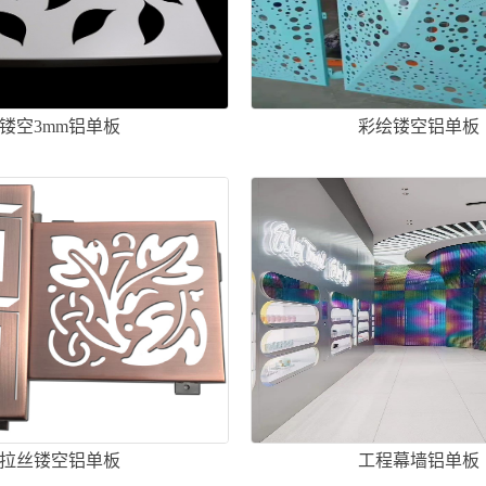
镂空3mm铝单板
彩绘镂空铝单板
拉丝镂空铝单板
工程幕墙铝单板