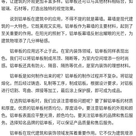
等，让建筑的外观更加丰富多样。铝单板还可以与其他材料相结合，如
玻璃、石材等，打造出独特的视觉效果。
说到铝单板在建筑中的应用，不得不提的就是幕墙。幕墙是现代建
筑的一大特色，它既美观又实用。铝单板作为幕墙的主要材料，起到了
至关重要的作用。在阳光的照射下，铝单板幕墙反射出耀眼的光芒，为
建筑物增添了几分神秘感。
铝单板的应用远不止于此。在室内装饰领域，铝单板同样表现出
色。我们可以将铝单板制成吊顶、隔断等，为室内空间增添一份时尚
感。铝单板还具有防火、隔音、隔热等优点，是室内装饰的理想材料。
铝单板是如何制作出来的呢？铝单板的制作过程并不复杂。将铝锭
熔化，然后经过铸造、轧制等工序，制成铝板。根据设计要求，对铝板
进行切割、弯曲、焊接等加工，最后涂上保护膜，即可成为成品。
在选购铝单板时，我们应该注意哪些问题呢？要了解铝单板的材质
和厚度。优质的铝单板材质均匀，厚度适中。要注意铝单板的外观和颜
色。铝单板表面应平整光滑，颜色均匀。要关注铝单板的品牌和售后服
务。选择知名品牌的铝单板，可以保证产品质量和售后服务。
铝单板在现代建筑和装饰领域发挥着重要作用。它不仅为建筑增添