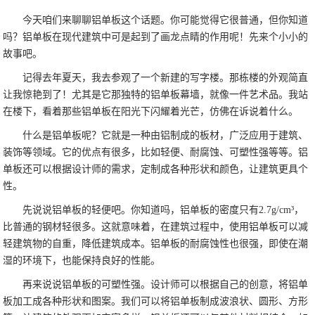
今天咱们来聊聊铝单板这个话题。你可能觉得它很普通，但你知道
吗？铝单板在现代建筑中可是起到了画龙点睛的作用呢！先来个小小的
故事吧。
记得去年夏天，我去参观了一个新建的写字楼。那栋楼的外观简直
让我惊艳到了！尤其是它那独特的铝单板幕墙，就像一件艺术品。我站
在楼下，看着那些铝单板在阳光下闪耀着光芒，仿佛在诉说着什么。
什么是铝单板呢？它就是一种由铝制成的板材，广泛应用于建筑、
装饰等领域。它的优点有很多，比如轻便、耐腐蚀、可塑性强等等。铝
单板还可以根据设计师的需求，定制成各种形状和颜色，让建筑更具个
性。
先说说铝单板的轻便吧。你知道吗，铝单板的密度只有2.7g/cm³，
比普通的钢材轻很多。这就意味着，在建筑过程中，使用铝单板可以减
轻建筑物的自重，降低建筑成本。铝单板的耐腐蚀性也很强，即使在潮
湿的环境下，也能保持良好的性能。
再来说说铝单板的可塑性强。设计师可以根据自己的创意，将铝单
板加工成各种形状和图案。我们可以将铝单板制成波浪状、圆形、方形