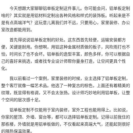
今天想跟大家聊聊铝单板定制这件事儿。你可能会问，铝单板定制
啥的？其实就是用铝材料定制出各种风格和样式的装饰板。听起来是不
是有点高端洋气？这玩意儿离我们并不远，只要用心，家里装修、办公
室改造都能用到。
首先得说说铝单板定制的好处。这东西首先轻便，运输安装都方
便，关键是耐用。你想啊，用铝这种金属材质做的板子，风吹雨打也不
怕，时间长了也不会坏。铝单板的造型丰富，颜色多样，你可以根据自
己的喜好来挑选，或者找专业设计师帮你量身打造，让空间更具个性
化。
我以前看过一个案例，家里装修的时候，业主选择了铝单板定制，
整个客厅就像一幅艺术品。他选了一种复古的棕色，上面还有着精美的
纹理，既显得有格调，又不会太张扬。设计师巧妙地利用铝单板，让整
个空间的层次感十足。
铝单板定制不仅能用于室内装修，室外工程也能用得上。比如说，
你家的屋顶、外墙、窗台等，都可以选择铝单板定制。记得以前我住的
那栋楼，外墙就是用铝单板做的，不仅看起来高端大气，还能起到很好
的隔热保温效果。