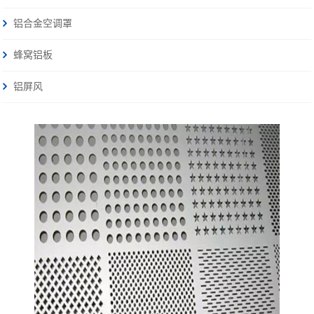
铝合金空调罩
蜂窝铝板
铝屏风